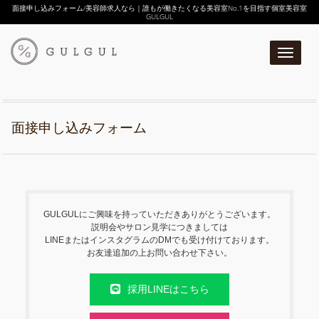
面接申し込みフォーム/美容師求人なら｜誰もが働きたくなる美容室No.1を目指す個室美容室
GULGUL
スマー
面接申し込みフォーム
GULGULにご興味を持っていただきありがとうございます。
説明会やサロン見学につきましては
LINEまたはインスタグラムのDMでも受け付けております。
お友達追加の上お問い合わせ下さい。
採用LINEはこちら